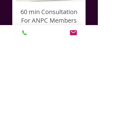
60 min Consultation
For ANPC Members
For Members Who Need
Support
閱讀更多
1 小時
197
US$197
美
元
立即預訂
Join Our Mailing List for Specials
and Updates