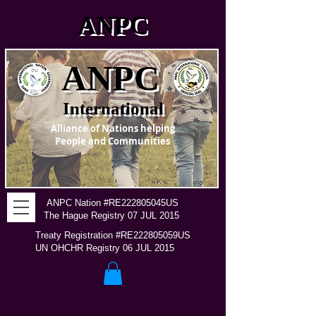
ANPC
ANPC
International
Alliance of Nations helping
People and Communities
ANPC Nation #RE222805045US
The Hague Registry 07 JUL 2015
Treaty Registration #RE222805059US
UN OHCHR Registry 06 JUL 2015